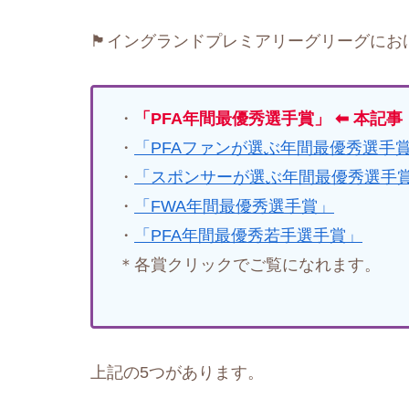
🏴󠁧󠁢󠁥󠁮󠁧󠁿イングランドプレミアリーグ
・
「PFA年間最優秀選手賞」 ⬅ 本記事
・
「PFAファンが選ぶ年間最優秀選手
・
「スポンサーが選ぶ年間最優秀選手
・
「FWA年間最優秀選手賞」
・
「PFA年間最優秀若手選手賞」
＊各賞クリックでご覧になれます。
上記の5つがあります。