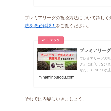
プレミアリーグの視聴方法について詳しく
法を徹底解説！
をご覧ください。
プレミアリーグ
プレミアリーグの視
ク」に加入しなけれ
せん。 U-NEXT
どが見れる通常の月額2
minaminburogu.com
14時からU-NE
それでは内容にいきましょう。