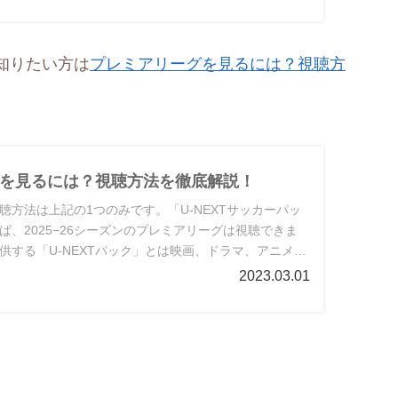
知りたい方は
プレミアリーグを見るには？視聴方
を見るには？視聴方法を徹底解説！
聴方法は上記の1つのみです。「U-NEXTサッカーパッ
ば、2025−26シーズンのプレミアリーグは視聴できま
が提供する「U-NEXTパック」とは映画、ドラマ、アニメな
,189円のU-NEXTとは異なり、2024年8月9日（金）
2023.03.01
XTが提供するサッカーコンテンツに特化したサービスです。