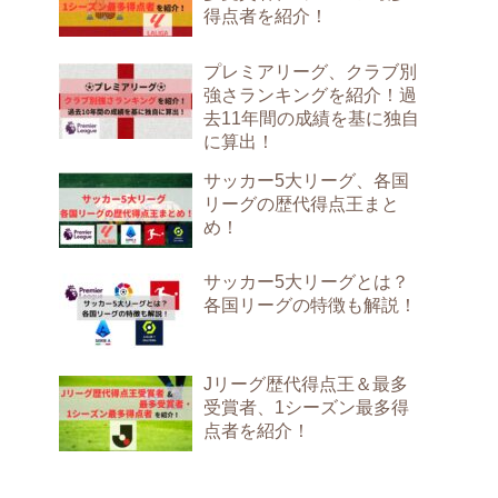
得点者を紹介！
プレミアリーグ、クラブ別
強さランキングを紹介！過
去11年間の成績を基に独自
に算出！
サッカー5大リーグ、各国
リーグの歴代得点王まと
め！
サッカー5大リーグとは？
各国リーグの特徴も解説！
Jリーグ歴代得点王＆最多
受賞者、1シーズン最多得
点者を紹介！