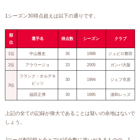
1シーズン30得点超えは以下の通りです。
順
選手名
得点数
シーズン
クラブ
位
1位
中山雅史
36
1998
ジュビロ磐田
2位
アラウージョ
33
2005
ガンバ大阪
フランク・オルデネ
30
1994
ジェフ市原
ビッツ
3位
福田正博
30
1995
浦和レッズ
上記の全ての記録が偉大であることは疑いの余地はないで
しょう。
Jリーグ創設時と今とでは試合数に違いがあるものの、1