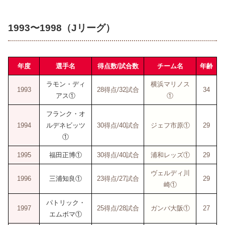
1993〜1998（Jリーグ）
年度
選手名
得点数/試合数
チーム名
年齢
ラモン・ディ
横浜マリノス
1993
28得点/32試合
34
アス①
①
フランク・オ
1994
ルデネビッツ
30得点/40試合
ジェフ市原①
29
①
1995
福田正博①
30得点/40試合
浦和レッズ①
29
ヴェルディ川
1996
三浦知良①
23得点/27試合
29
崎①
パトリック・
1997
25得点/28試合
ガンバ大阪①
27
エムボマ①