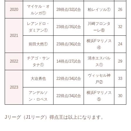
マイケル・オ
2020
28得点/32試合
柏レイソル①
26
ルンガ①
レアンドロ・
川崎フロンタ
23得点/35試合
32
ダミアン①
ーレ⑥
2021
横浜Fマリノス
前田大然①
23得点/36試合
24
④
チアゴ・サン
清水エスパル
2022
14得点/27試合
29
タナ①
ス①
ヴィッセル神
大迫勇也
22得点/34試合
33
戸②
2023
アンデルソ
横浜Fマリノス
22得点/34試合
30
ン・ロペス
⑤
Jリーグ（J1リーグ）得点王は以上になります。