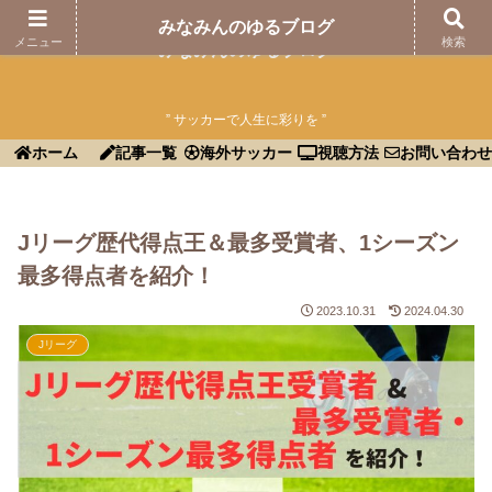
みなみんのゆるブログ
メニュー
検索
みなみんのゆるブログ
” サッカーで人生に彩りを ”
ホーム
記事一覧
海外サッカー
視聴方法
お問い合わせ
Jリーグ歴代得点王＆最多受賞者、1シーズン
最多得点者を紹介！
2023.10.31
2024.04.30
Jリーグ