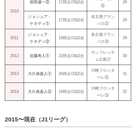
前田遼一②
17得点/33試合
29
⑤
2010
ジョシュア・
名古屋グラン
17得点/33試合
28
ケネディ①
パス②
ジョシュア・
名古屋グラン
2011
19得点/31試合
29
ケネディ②
パス③
サンフレッチ
2012
佐藤寿人①
22得点/34試合
30
ェ広島①
川崎フロンタ
2013
大久保嘉人①
26得点/33試合
31
ーレ②
川崎フロンタ
2014
大久保嘉人②
18得点/32試合
32
ーレ③
2015〜現在（J1リーグ）