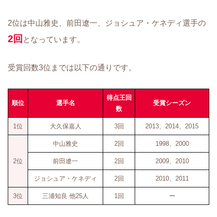
2位は中山雅史、前田遼一、ジョシュア・ケネディ選手の
2回
となっています。
受賞回数3位までは以下の通りです。
得点王回
順位
選手名
受賞シーズン
数
1位
大久保嘉人
3回
2013、2014、2015
中山雅史
2回
1998、2000
2位
前田遼一
2回
2009、2010
ジョシュア・ケネディ
2回
2010、2011
3位
三浦知良 他25人
1回
ー