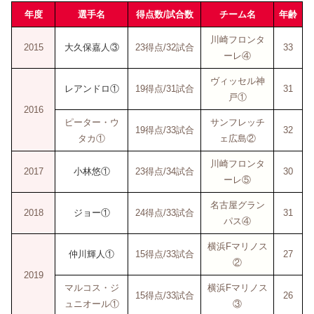
年度
選手名
得点数/試合数
チーム名
年齢
川崎フロンタ
2015
大久保嘉人③
23得点/32試合
33
ーレ④
ヴィッセル神
レアンドロ①
19得点/31試合
31
戸①
2016
ピーター・ウ
サンフレッチ
19得点/33試合
32
タカ①
ェ広島②
川崎フロンタ
2017
小林悠①
23得点/34試合
30
ーレ⑤
名古屋グラン
2018
ジョー①
24得点/33試合
31
パス④
横浜Fマリノス
仲川輝人①
15得点/33試合
27
②
2019
マルコス・ジ
横浜Fマリノス
15得点/33試合
26
ュニオール①
③