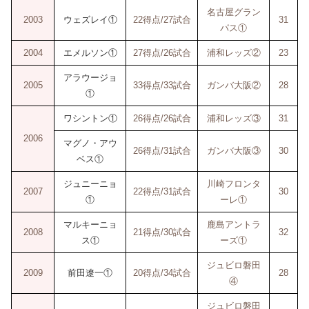
名古屋グラン
2003
ウェズレイ①
22得点/27試合
31
パス①
2004
エメルソン①
27得点/26試合
浦和レッズ②
23
アラウージョ
2005
33得点/33試合
ガンバ大阪②
28
①
ワシントン①
26得点/26試合
浦和レッズ③
31
2006
マグノ・アウ
26得点/31試合
ガンバ大阪③
30
ベス①
ジュニーニョ
川崎フロンタ
2007
22得点/31試合
30
①
ーレ①
マルキーニョ
鹿島アントラ
2008
21得点/30試合
32
ス①
ーズ①
ジュビロ磐田
2009
前田遼一①
20得点/34試合
28
④
ジュビロ磐田