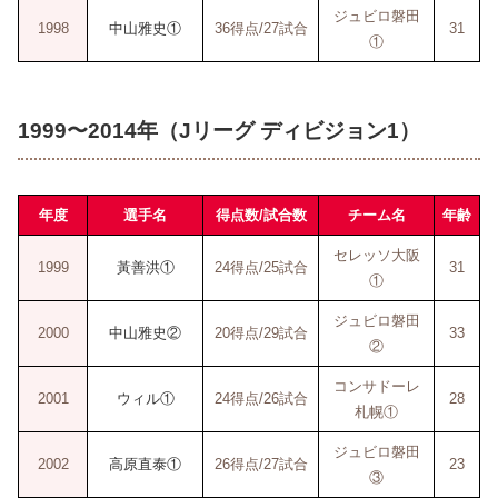
ジュビロ磐田
1998
中山雅史①
36得点/27試合
31
①
1999〜2014年（Jリーグ ディビジョン1）
年度
選手名
得点数/試合数
チーム名
年齢
セレッソ大阪
1999
黃善洪①
24得点/25試合
31
①
ジュビロ磐田
2000
中山雅史②
20得点/29試合
33
②
コンサドーレ
2001
ウィル①
24得点/26試合
28
札幌①
ジュビロ磐田
2002
高原直泰①
26得点/27試合
23
③