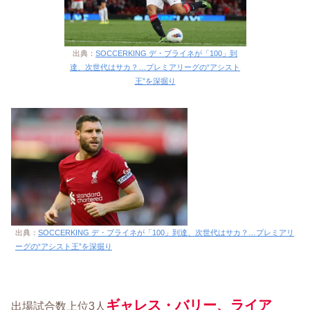
出典：
SOCCERKING デ・ブライネが「100」到
達、次世代はサカ？…プレミアリーグの“アシスト
王”を深掘り
出典：
SOCCERKING デ・ブライネが「100」到達、次世代はサカ？…プレミアリ
ーグの“アシスト王”を深掘り
ギャレス・バリー、ライア
出場試合数上位3人