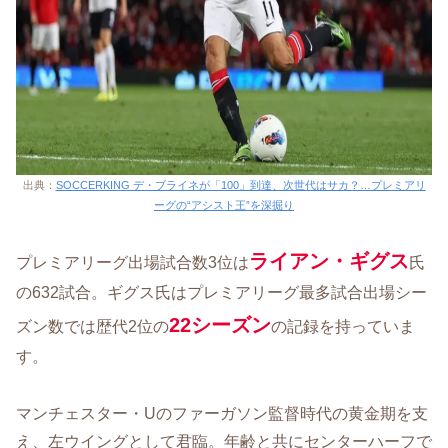
出典：
SOCCERKING デ・ブライネが「100」到達、次世代はサカ？…プレミアリ
ーグの“アシスト王”を深掘り
ライアン・ギグス
プレミアリーグ出場試合数3位は
氏
の632試合。ギグス氏はプレミアリーグ最多試合出場シー
22シーズン
ズン数では歴代2位の
の記録を持っていま
す。
マンチェスター・Uのファーガソン監督時代の黄金期を支
え、左ウイングとして君臨。年齢と共にセンターハーフで