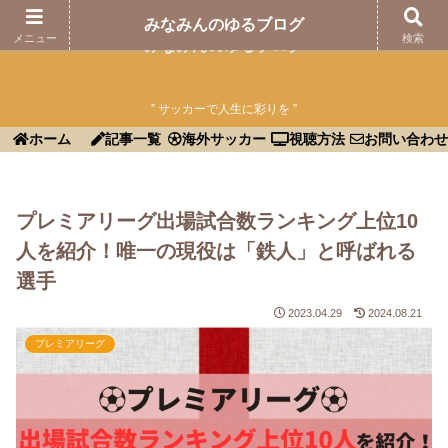
みなみんのゆるブログ
メニュー
検索
みなみんのゆるブログ
” サッカーで人生に彩りを ”
ホーム
記事一覧
海外サッカー
視聴方法
お問い合わせ
プレミアリーグ出場試合数ランキング上位10
人を紹介！唯一の現役は「鉄人」と呼ばれる
選手
2023.04.29
2024.08.21
プレミアリーグ