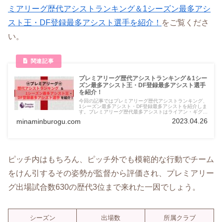
ミアリーグ歴代アシストランキング＆1シーズン最多アシ
スト王・DF登録最多アシスト選手を紹介！
をご覧くださ
い。
プレミアリーグ歴代アシストランキング＆1シー
ズン最多アシスト王・DF登録最多アシスト選手
を紹介！
今回の記事ではプレミアリーグ歴代アシストランキング、
1シーズン最多アシスト・DF登録最多アシストを紹介しま
す。プレミアリーグ歴代最多アシストはライアン・ギグス
氏の162アシスト。ギグス氏はプレミアリーグ出場数でも
2023.04.26
minaminburogu.com
歴代2位の632試合の記録を持っています。
ピッチ内はもちろん、ピッチ外でも模範的な行動でチーム
をけん引するその姿勢が監督から評価され、プレミアリー
グ出場試合数630の歴代3位まで来れた一因でしょう。
シーズン
出場数
所属クラブ