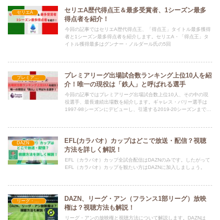
セリエA歴代得点王＆最多受賞者、1シーズン最多
セリエA
得点者を紹介！
今回の記事ではセリエA歴代得点王、「得点王」タイトル最多獲得
者と1シーズン最多得点者を紹介します。セリエA・「得点王」タ
イトル獲得最多はグンナー・ノルダール氏の5回
プレミアリーグ出場試合数ランキング上位10人を紹
プレミアリーグ
介！唯一の現役は「鉄人」と呼ばれる選手
今回の記事ではプレミアリーグ出場試合数上位10人、その中の現
役選手、最長連続出場数を紹介します。ギャレス・バリー選手は
1997-98シーズンにデビューし、引退する2019-20シーズンまでに
プレミアリーグ通算653試合に出場しました。
EFL(カラバオ）カップはどこで放送・配信？視聴
DAZN
方法を詳しく解説！
EFL（カラバオ）カップ全試合配信はDAZNのみです。したがって
EFL（カラバオ）カップを観たい方はDAZNに加入しましょう。
DAZN、リーグ・アン（フランス1部リーグ）放映
リーグ・アン
権は？視聴方法も解説！
リーグ・アンの放映権と視聴方法について解説します。DAZNは