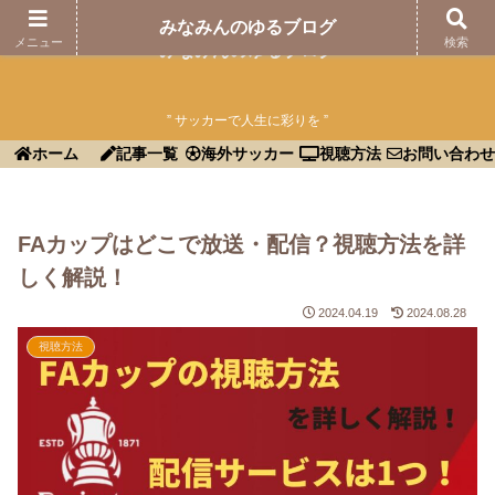
みなみんのゆるブログ
メニュー
検索
みなみんのゆるブログ
” サッカーで人生に彩りを ”
ホーム
記事一覧
海外サッカー
視聴方法
お問い合わせ
FAカップはどこで放送・配信？視聴方法を詳
しく解説！
2024.04.19
2024.08.28
視聴方法