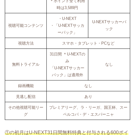
＊ポイント全て利用
時は3,589円
・U-NEXT
U-NEXTサッカーパ
視聴可能コンテンツ
・「U-NEXTサッカ
ック
ーパック」
視聴方法
スマホ・タブレット・PCなど
31日間 ＊U-NEXTの
み
無料トライアル
なし
「U-NEXTサッカー
パック」は適用外
録画機能
なし
見逃し配信
あり
その他視聴可能リー
プレミアリーグ、ラ・リーガ、国王杯、スー
グ
ペルコパ・デ・エスパーニャ
①の初月はU-NEXT31日間無料特典と付与される600ポイ