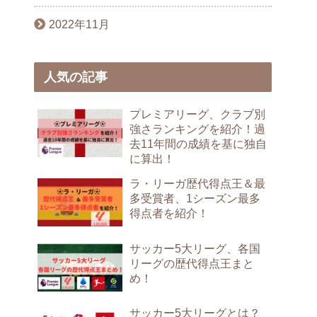
2022年11月
人気の記事
プレミアリーグ、クラブ別
強さランキングを紹介！過
去11年間の成績を基に独自
に算出！
ラ・リーガ歴代得点王＆最
多受賞者、1シーズン最多
得点者を紹介！
サッカー5大リーグ、各国
リーグの歴代得点王まと
め！
サッカー5大リーグとは？