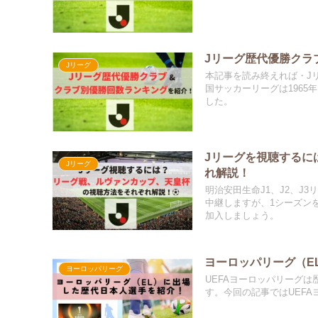
Jリーグ歴代優勝クラ
Jリーグ
本記事を読み終えれば・J
国サッカーリーグは1965
した。
Jリーグを視聴するに
Jリーグ
れ解説！
明治安田生命J1、J2、J3
中継しますが、1シーズンを
加入しましょう。
ヨーロッパリーグ（E
ヨーロッパリーグ
UEFAヨーロッパリーグ
す。今回の記事ではUEF