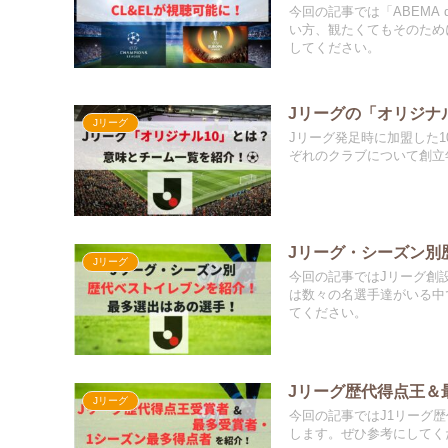
今回の記事では「ABEMA 
い方、観たくてもそのため
してください。
Jリーグの「オリジナ
Jリーグ
Jリーグ発足時に加盟した1
ぞれのクラブについて創立
Jリーグ・シーズン別
Jリーグ
今回の記事ではJリーグ創設
は数々の名選手達がいる中
てください。
Jリーグ歴代得点王＆
Jリーグ
今回の記事ではJ1リーグ
します。ぜひ参考にしてく