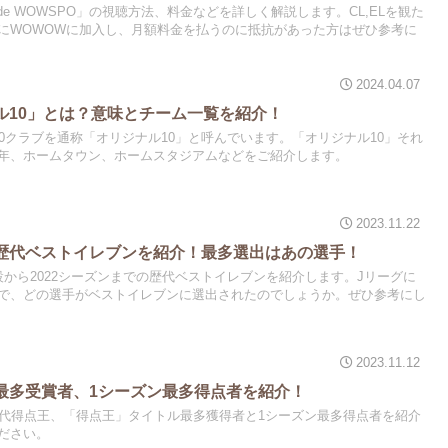
de WOWSPO」の視聴方法、料金などを詳しく解説します。CL,ELを観た
にWOWOWに加入し、月額料金を払うのに抵抗があった方はぜひ参考に
2024.04.07
ル10」とは？意味とチーム一覧を紹介！
0クラブを通称「オリジナル10」と呼んでいます。「オリジナル10」それ
年、ホームタウン、ホームスタジアムなどをご紹介します。
2023.11.22
歴代ベストイレブンを紹介！最多選出はあの選手！
から2022シーズンまでの歴代ベストイレブンを紹介します。Jリーグに
で、どの選手がベストイレブンに選出されたのでしょうか。ぜひ参考にし
2023.11.12
最多受賞者、1シーズン最多得点者を紹介！
歴代得点王、「得点王」タイトル最多獲得者と1シーズン最多得点者を紹介
ださい。